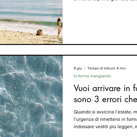
costume, le vacanze prenotat
urgenza: “Devo recuperare sub
drastiche: taglio netto delle ca
allenamenti improvvisati, cardio
beveroni o regole rigide im
9 giu
Tempo di lettura: 4 min
In-forma mangiando
Vuoi arrivare in 
sono 3 errori che
Quando si avvicina l’estate, m
l’urgenza di rimettersi in form
indossare vestiti più leggeri,
pensiero diventa quasi automa