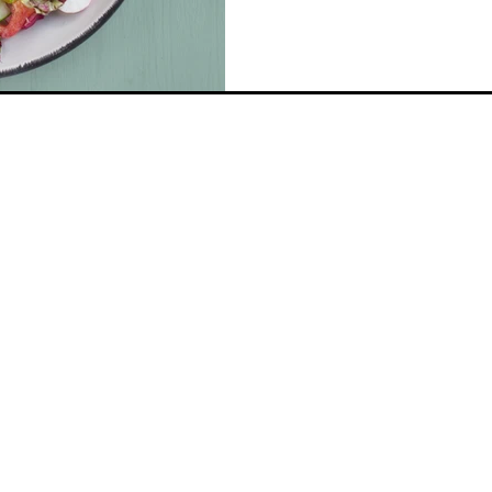
il metodo. Quando la dieta non
sostenere. Quando invece è cos
esigenze e sul