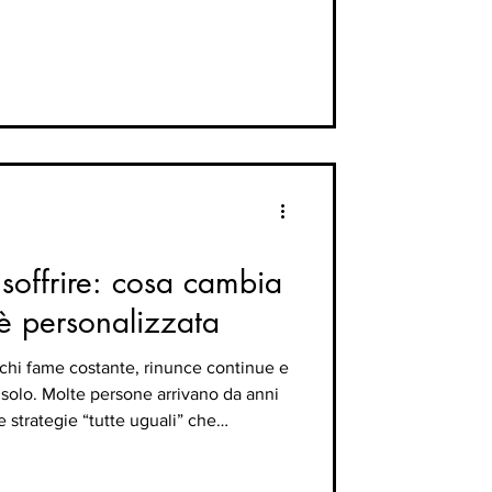
a fretta porta spesso a commettere
so, invece di accelerarlo. Dimagrire
one corporea e sentirsi più tonico non
soffrire: cosa cambia
è personalizzata
ichi fame costante, rinunce continue e
 solo. Molte persone arrivano da anni
e e strategie “tutte uguali” che
poi smettono di funzionare. Il
dei casi, non è la forza di volontà, ma