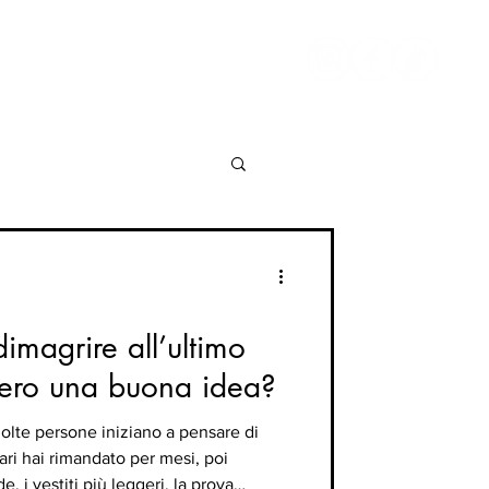
TATTI
RICETTE
dimagrire all’ultimo
ero una buona idea?
molte persone iniziano a pensare di
ari hai rimandato per mesi, poi
e, i vestiti più leggeri, la prova