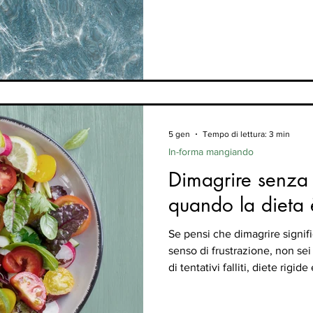
problema è che proprio quest
errori che rallentano il percor
bene, migliorare la composizi
dipende da q
5 gen
Tempo di lettura: 3 min
In-forma mangiando
Dimagrire senza 
quando la dieta 
Se pensi che dimagrire signif
senso di frustrazione, non sei
di tentativi falliti, diete rigid
funzionano per un periodo… e 
problema, nella maggior parte 