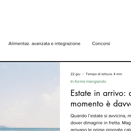
ONO
BLOG
SERVIZI
PERCORSO
ATLETI
CON
Alimentaz. avanzata e integrazione
Concorsi
22 giu
Tempo di lettura: 4 min
In-forma mangiando
Estate in arrivo: 
momento è davv
Quando l’estate si avvicina, 
dover dimagrire in fretta. Mag
arrivano le prime giornate cald