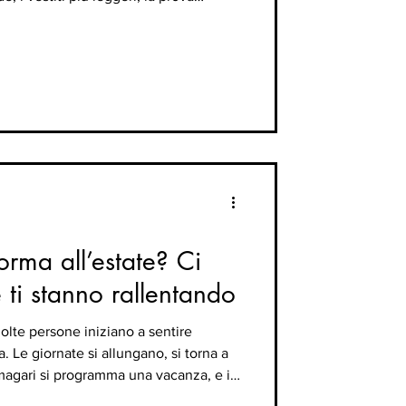
e, e nasce quella sensazione di
ito”. Da qui partono spesso strategie
lorie, carboidrati eliminati,
 tutti i giorni, pasti saltati, detox,
forma all’estate? Ci
 ti stanno rallentando
olte persone iniziano a sentire
a. Le giornate si allungano, si torna a
 magari si programma una vacanza, e il
tico: “Devo fare qualcosa subito”. Il