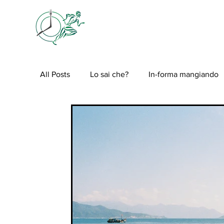
HOME
CHI S
All Posts
Lo sai che?
In-forma mangiando