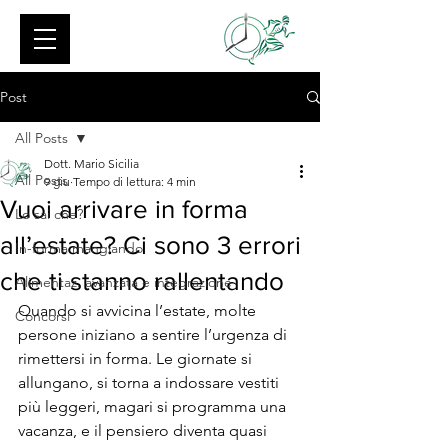
Post
All Posts
Dott. Mario Sicilia
All Posts
9 giu
Tempo di lettura: 4 min
Vuoi arrivare in forma
Lo sai che?
all’estate? Ci sono 3 errori
In-forma mangiando
che ti stanno rallentando
Alimentaz. avanzata e integrazione
Quando si avvicina l’estate, molte 
Concorsi
persone iniziano a sentire l’urgenza di 
rimettersi in forma. Le giornate si 
allungano, si torna a indossare vestiti 
più leggeri, magari si programma una 
vacanza, e il pensiero diventa quasi 