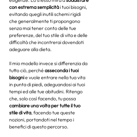
esigenze. Lo stesso mira a
soddisfare
con estrema semplicità
i tuoi bisogni,
evitando quegli inutili schemi rigidi
che generalmente ti propongono
senza mai tener conto delle tue
preferenze, del tuo stile di vita e delle
difficoltà che incontrerai dovendoti
adeguare alla dieta.
Il mio modello invece si differenzia da
tutto ciò, perché
asseconda i tuoi
bisogni
e vuole entrare nella tua vita
in punta di piedi, adeguandosi ai tuoi
tempi ed alle tue abitudini. Ritengo
che, solo così facendo, tu possa
cambiare una volta per tutte il tuo
stile di vita
, facendo tue queste
nozioni, portandoti nel tempo i
benefici di questo percorso.