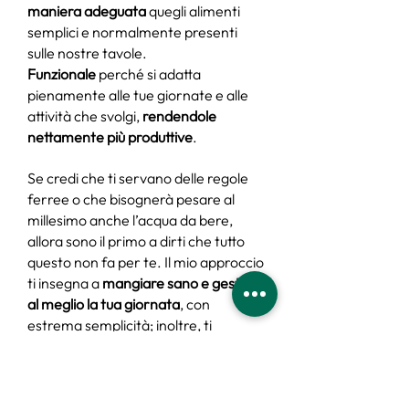
maniera adeguata
quegli alimenti
semplici e normalmente presenti
sulle nostre tavole.
Funzionale
perché si adatta
pienamente alle tue giornate e alle
attività che svolgi,
rendendole
nettamente più produttive
.
Se credi che ti servano delle regole
ferree o che bisognerà pesare al
millesimo anche l’acqua da bere,
allora sono il primo a dirti che tutto
questo non fa per te. Il mio approccio
ti insegna a
mangiare sano e gestire
al meglio la tua giornata
, con
estrema semplicità; inoltre, ti
consentirà di avere sin da subito delle
nozioni guida da utilizzare nel tempo,
oltre ad un
supporto costante
che ti