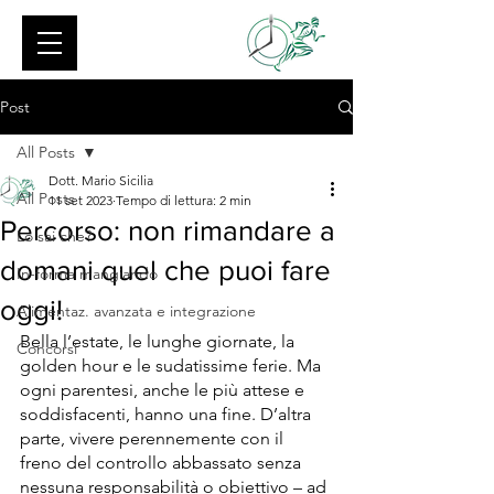
Post
All Posts
Dott. Mario Sicilia
All Posts
11 set 2023
Tempo di lettura: 2 min
Percorso: non rimandare a
Lo sai che?
domani quel che puoi fare
In-forma mangiando
oggi!
Alimentaz. avanzata e integrazione
Bella l’estate, le lunghe giornate, la 
Concorsi
golden hour e le sudatissime ferie. Ma 
ogni parentesi, anche le più attese e 
soddisfacenti, hanno una fine. D’altra 
parte, vivere perennemente con il 
freno del controllo abbassato senza 
nessuna responsabilità o obiettivo – ad 