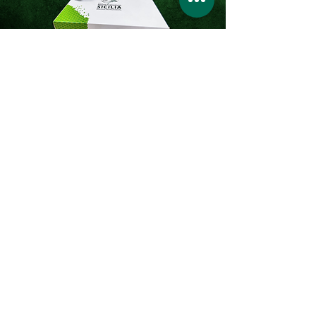
Scopri la
Nutri - Box
La soluzione all-in-one per raggiungere
i tuoi obiettivi di forma e salute
azzerando ogni scusa.
Contattami per saperne di più
Inizia Adesso