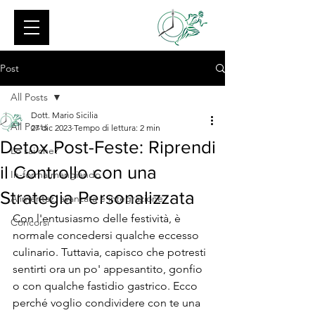
Post
All Posts
Dott. Mario Sicilia
All Posts
27 dic 2023
Tempo di lettura: 2 min
Detox Post-Feste: Riprendi
Lo sai che?
il Controllo con una
In-forma mangiando
Strategia Personalizzata
Alimentaz. avanzata e integrazione
Con l'entusiasmo delle festività, è 
Concorsi
normale concedersi qualche eccesso 
culinario. Tuttavia, capisco che potresti 
sentirti ora un po' appesantito, gonfio 
o con qualche fastidio gastrico. Ecco 
perché voglio condividere con te una 