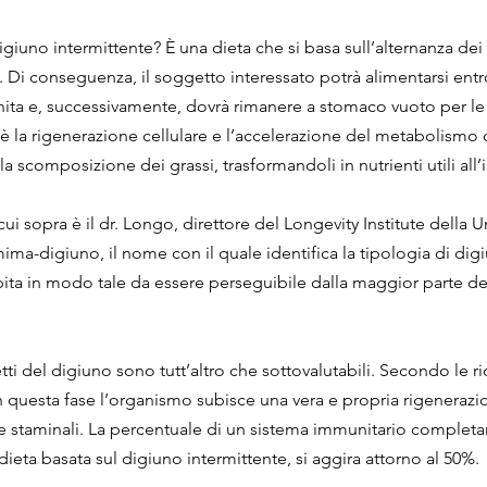
igiuno intermittente? È una dieta che si basa sull’alternanza dei pa
Di conseguenza, il soggetto interessato potrà alimentarsi entro 
nita e, successivamente, dovrà rimanere a stomaco vuoto per le
 è la rigenerazione cellulare e l’accelerazione del metabolismo c
a scomposizione dei grassi, trasformandoli in nutrienti utili all
cui sopra è il dr. Longo, direttore del Longevity Institute della Un
mima-digiuno, il nome con il quale identifica la tipologia di dig
epita in modo tale da essere perseguibile dalla maggior parte de
fetti del digiuno sono tutt’altro che sottovalutabili. Secondo le 
n questa fase l’organismo subisce una vera e propria rigenerazione
le staminali. La percentuale di un sistema immunitario complet
ieta basata sul digiuno intermittente, si aggira attorno al 50%.