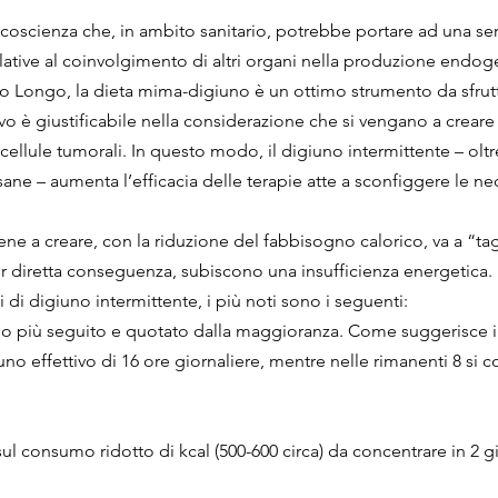
i coscienza che, in ambito sanitario, potrebbe portare ad una ser
elative al coinvolgimento di altri organi nella produzione endoge
 Longo, la dieta mima-digiuno è un ottimo strumento da sfrutta
ivo è giustificabile nella considerazione che si vengano a creare
 cellule tumorali. In questo modo, il digiuno intermittente – oltr
sane – aumenta l’efficacia delle terapie atte a sconfiggere le ne
ne a creare, con la riduzione del fabbisogno calorico, va a “tagli
r diretta conseguenza, subiscono una insufficienza energetica. I
 di digiuno intermittente, i più noti sono i seguenti:
o più seguito e quotato dalla maggioranza. Come suggerisce i
uno effettivo di 16 ore giornaliere, mentre nelle rimanenti 8 si
sul consumo ridotto di kcal (500-600 circa) da concentrare in 2 gi