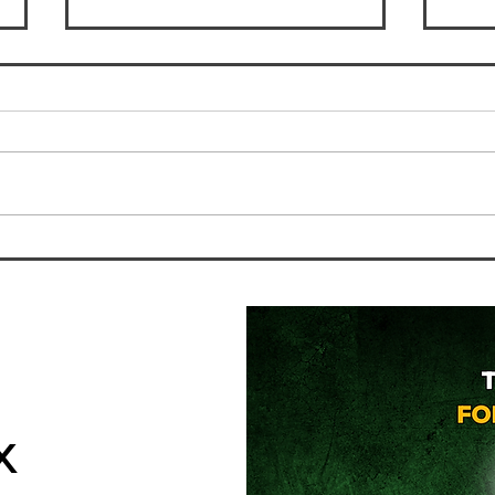
Estate in arrivo: dimagrire
Ho s
all’ultimo momento è davvero
fame
una buona idea?
x