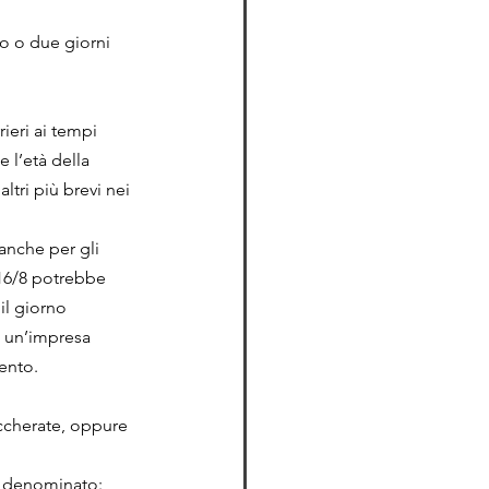
no o due giorni 
ieri ai tempi 
 l’età della 
ltri più brevi nei 
 anche per gli 
 16/8 potrebbe 
il giorno 
a un’impresa 
vento.
ccherate, oppure 
o denominato: 