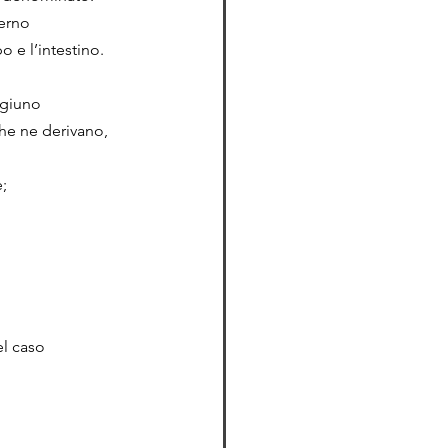
erno 
 e l’intestino. 
igiuno 
che ne derivano, 
;
el caso 