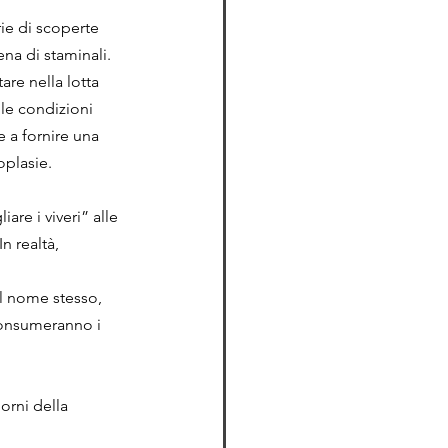
ie di scoperte 
na di staminali. 
re nella lotta 
 le condizioni 
e a fornire una 
oplasie.
are i viveri” alle 
n realtà, 
l nome stesso, 
 consumeranno i 
orni della 