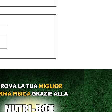
empre fame: è davvero
?