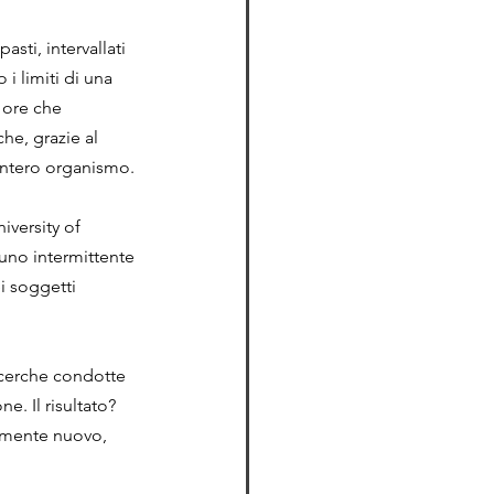
sti, intervallati 
i limiti di una 
 ore che 
he, grazie al 
’intero organismo.
iversity of 
iuno intermittente 
i soggetti 
ricerche condotte 
. Il risultato? 
amente nuovo, 