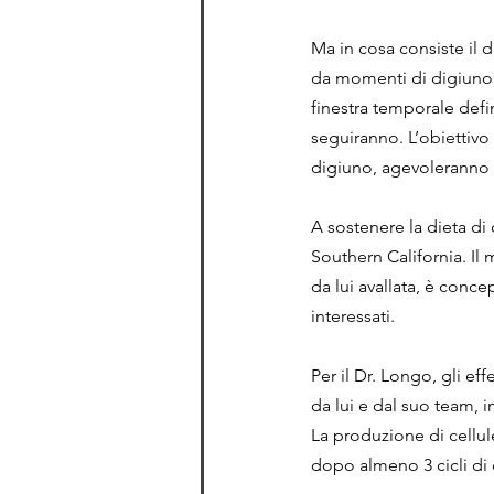
Ma in cosa consiste il d
da momenti di digiuno. 
finestra temporale defi
seguiranno. L’obiettivo
digiuno, agevoleranno l
A sostenere la dieta di 
Southern California. Il 
da lui avallata, è conc
interessati.
Per il Dr. Longo, gli ef
da lui e dal suo team, i
La produzione di cellu
dopo almeno 3 cicli di d