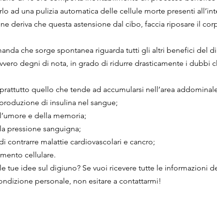
rlo ad una pulizia automatica delle cellule morte presenti all’int
e deriva che questa astensione dal cibo, faccia riposare il corpo
nda che sorge spontanea riguarda tutti gli altri benefici del d
avvero degni di nota, in grado di ridurre drasticamente i dubbi 
oprattutto quello che tende ad accumularsi nell’area addominale
 produzione di insulina nel sangue;
l’umore e della memoria;
la pressione sanguigna;
di contrarre malattie cardiovascolari e cancro;
amento cellulare.
le tue idee sul digiuno? Se vuoi ricevere tutte le informazioni d
condizione personale, non esitare a contattarmi! 