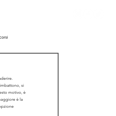
TATTI
RICETTE
orsi
aderire. 
imbattono, si 
esto motivo, è 
maggiore è la 
opzione 