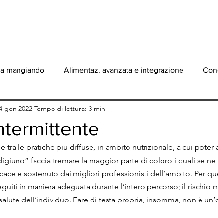
ONO
BLOG
SERVIZI
PERCORSO
ATLETI
CON
ma mangiando
Alimentaz. avanzata e integrazione
Conc
4 gen 2022
Tempo di lettura: 3 min
ntermittente
è tra le pratiche più diffuse, in ambito nutrizionale, a cui poter 
igiuno” faccia tremare la maggior parte di coloro i quali se ne 
icace e sostenuto dai migliori professionisti dell’ambito. Per qu
uiti in maniera adeguata durante l’intero percorso; il rischio 
lute dell’individuo. Fare di testa propria, insomma, non è un’