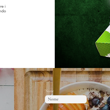
re i
ando
Nome