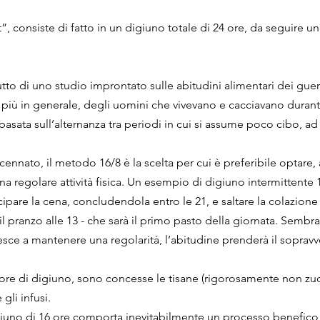
”, consiste di fatto in un digiuno totale di 24 ore, da seguire u
rutto di uno studio improntato sulle abitudini alimentari dei guerr
più in generale, degli uomini che vivevano e cacciavano durante
basata sull’alternanza tra periodi in cui si assume poco cibo, ad a
ccennato, il metodo 16/8 è la scelta per cui è preferibile optare,
una regolare attività fisica. Un esempio di digiuno intermittente
ipare la cena, concludendola entro le 21, e saltare la colazione 
il pranzo alle 13 - che sarà il primo pasto della giornata. Sembr
iesce a mantenere una regolarità, l’abitudine prenderà il soprav
 ore di digiuno, sono concesse le tisane (rigorosamente non zu
gli infusi.  
digiuno di 16 ore comporta inevitabilmente un processo benefic