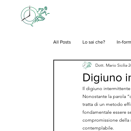
HOME
CHI S
All Posts
Lo sai che?
In-for
Dott. Mario Sicilia
2
Digiuno i
Il digiuno intermittente 
Nonostante la parola “d
tratta di un metodo eff
fondamentale essere seg
compromissione della sa
contemplabile.