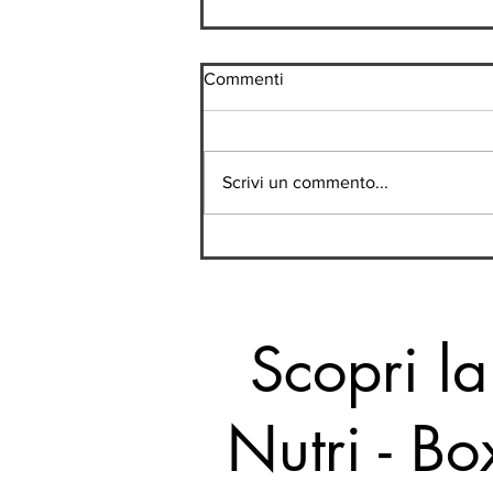
Commenti
Scrivi un commento...
Pancia gonfia in estate?
Potrebbero essere queste
abitudini
Scopri la
Nutri - Bo