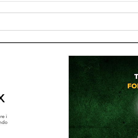
La verità che nessuno ti dice
Estat
sulla prova costume
all’
una 
x
re i
ando