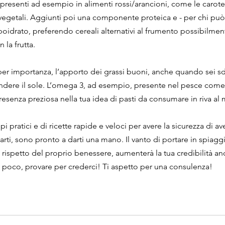
resenti ad esempio in alimenti rossi/arancioni, come le carote,
 vegetali. Aggiunti poi una componente proteica e - per chi pu
boidrato, preferendo cereali alternativi al frumento possibilmente
n la frutta.
per importanza, l’apporto dei grassi buoni, anche quando sei sd
ndere il sole. L’omega 3, ad esempio, presente nel pesce come 
senza preziosa nella tua idea di pasti da consumare in riva al 
i pratici e di ricette rapide e veloci per avere la sicurezza di av
arti, sono pronto a darti una mano. Il vanto di portare in spiaggia
el rispetto del proprio benessere, aumenterà la tua credibilità an
 poco, provare per crederci! Ti aspetto per una consulenza!