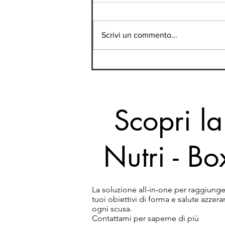
Scrivi un commento...
Pancia gonfia in estate?
Potrebbero essere queste
abitudini
Scopri la
Nutri - Bo
La soluzione all-in-one per raggiunge
tuoi obiettivi di forma e salute azzer
ogni scusa.
Contattami per saperne di più