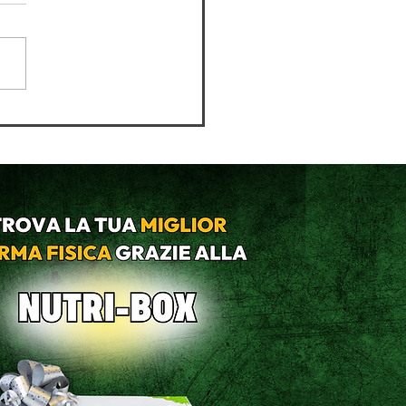
e in arrivo: dimagrire
ultimo momento è davvero
buona idea?