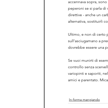
accennava sopra, sono p
peperoni se si parla di
direttive - anche un car
alternativa, sostituirli co
Ultimo, e non di certo 
sull’asciugamano a pre
dovrebbe essere una pre
Se vuoi munirti di esemp
controllo senza scervell
variopinti e saporiti, n
amici e parentato. Mica
In-forma mangiando