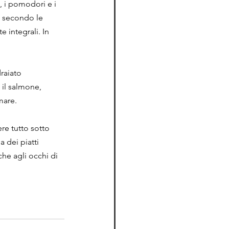
 i pomodori e i 
ò secondo le 
 integrali. In 
raiato 
il salmone, 
mare.
ere tutto sotto 
 dei piatti 
che agli occhi di 