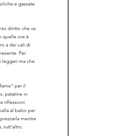
coliche e gassate 
to diritto che va 
n quelle ore è 
o a dei cali di 
resente. Per 
i leggeri ma che 
fame” per il 
 patatine in 
 riflessioni 
lla al balzo per 
pprezzarla mentre 
 tutt’altro.