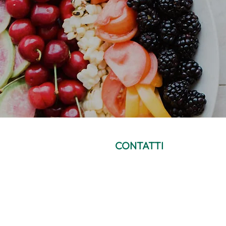
CONTATTI
info@mariosicilia.com
+39 3466625960