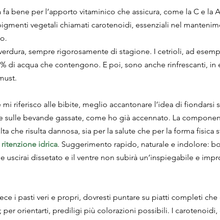
a fa bene per l’apporto vitaminico che assicura, come la C e la A;
 pigmenti vegetali chiamati carotenoidi, essenziali nel mantenim
to.
la verdura, sempre rigorosamente di stagione. I cetrioli, ad esem
,5% di acqua che contengono. E poi, sono anche rinfrescanti, in 
must.
mi riferisco alle bibite, meglio accantonare l’idea di fiondarsi s
ci e sulle bevande gassate, come ho già accennato. La componen
a che risulta dannosa, sia per la salute che per la forma fisica 
 
ritenzione idrica
. Suggerimento rapido, naturale e indolore: bot
 uscirai dissetato e il ventre non subirà un’inspiegabile e impro
ece i pasti veri e propri, dovresti puntare su piatti completi ch
per orientarti, prediligi più colorazioni possibili. I carotenoidi,