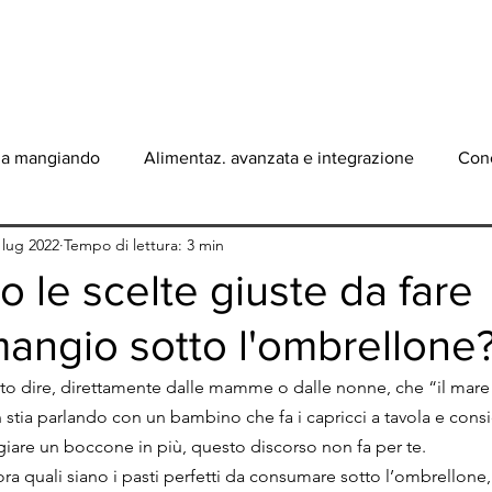
ONO
BLOG
SERVIZI
PERCORSO
ATLETI
CON
ma mangiando
Alimentaz. avanzata e integrazione
Conc
 lug 2022
Tempo di lettura: 3 min
o le scelte giuste da fare
angio sotto l'ombrellone
ito dire, direttamente dalle mamme o dalle nonne, che “il mare 
stia parlando con un bambino che fa i capricci a tavola e consid
are un boccone in più, questo discorso non fa per te.
ora quali siano i pasti perfetti da consumare sotto l’ombrellone, 