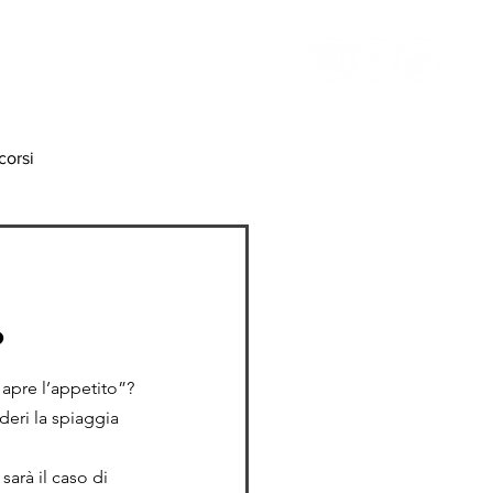
TATTI
RICETTE
orsi
?
apre l’appetito”? 
eri la spiaggia 
sarà il caso di 