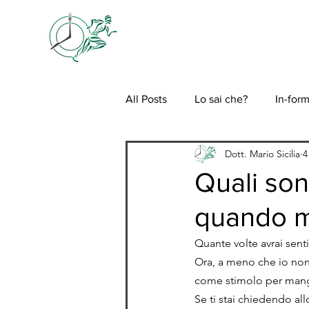
HOME
CHI S
All Posts
Lo sai che?
In-for
Dott. Mario Sicilia
4
Quali son
quando m
Quante volte avrai sent
Ora, a meno che io non 
come stimolo per mangi
Se ti stai chiedendo all