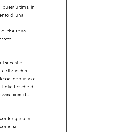
 quest’ultima, in 
ento di una 
pio, che sono 
estate 
ui succhi di 
te di zuccheri 
stessa: gonfiano e 
tiglie fresche di 
vvisa crescita 
e contengano in 
 come si 