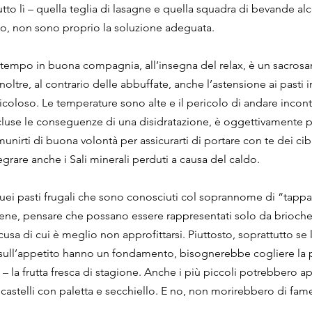
butto lì – quella teglia di lasagne e quella squadra di bevande al
ndo, non sono proprio la soluzione adeguata.
 tempo in buona compagnia, all’insegna del relax, è un sacrosan
Inoltre, al contrario delle abbuffate, anche l’astensione ai pasti i
icoloso. Le temperature sono alte e il pericolo di andare incontr
cluse le conseguenze di una disidratazione, è oggettivamente p
unirti di buona volontà per assicurarti di portare con te dei cib
egrare anche i Sali minerali perduti a causa del caldo.
uei pasti frugali che sono conosciuti col soprannome di “tappa
ne, pensare che possano essere rappresentati solo da brioches,
cusa di cui è meglio non approfittarsi. Piuttosto, soprattutto se le
sull’appetito hanno un fondamento, bisognerebbe cogliere la pa
– la frutta fresca di stagione. Anche i più piccoli potrebbero a
 castelli con paletta e secchiello. E no, non morirebbero di fame,