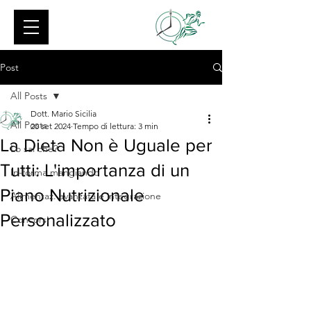
Post
All Posts
Dott. Mario Sicilia
All Posts
20 set 2024
Tempo di lettura: 3 min
La Dieta Non è Uguale per
Lo sai che?
Tutti: L'importanza di un
In-forma mangiando
Piano Nutrizionale
Alimentaz. avanzata e integrazione
Personalizzato
Concorsi