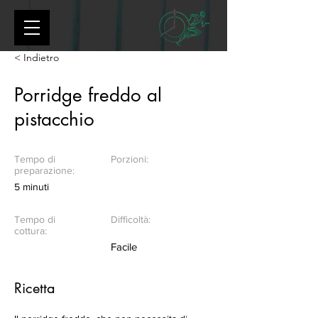
< Indietro
Porridge freddo al
pistacchio
Tempo di
Porzioni:
preparazione:
5 minuti
Tempo di
Difficoltà:
cottura:
Facile
Ricetta